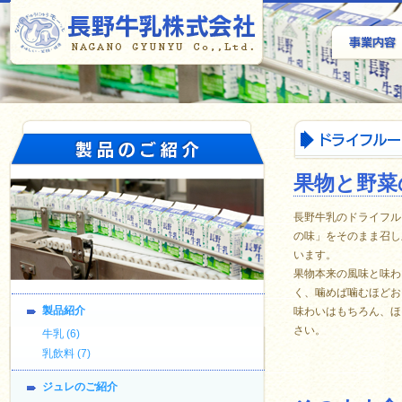
果物と野菜
長野牛乳のドライフル
の味」をそのまま召し
います。
果物本来の風味と味わ
く、噛めば噛むほどお
製品紹介
味わいはもちろん、ほ
さい。
牛乳 (6)
乳飲料 (7)
ジュレのご紹介